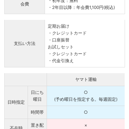
・初年度：無料
会費
・2年目以降：年会費1,100円(税込)
定期お届け
・クレジットカード
・口座振替
支払い方法
お試しセット
・クレジットカード
・代金引換え
ヤマト運輸
日にち
○
曜日
(予め曜日を指定する。毎週固定)
日時指定
時間帯
○
置き配
×
不在時