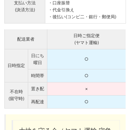
支払い方法
・口座振替
(決済方法)
・代金引換え
・後払い(コンビ二・銀行・郵便局)
日時ご指定便
配送業者
(ヤマト運輸)
日にち
○
曜日
日時指定
時間帯
○
置き配
×
不在時
(留守時)
再配達
○