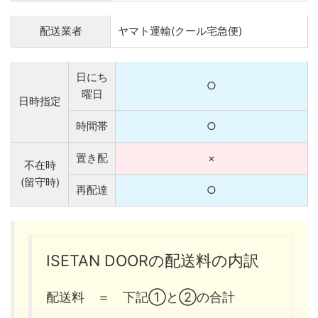
配送業者
ヤマト運輸(クール宅急便)
日にち
○
曜日
日時指定
時間帯
○
置き配
×
不在時
(留守時)
再配達
○
ISETAN DOORの配送料の内訳
配送料 ＝ 下記①と②の合計