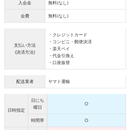
入会金
無料(なし)
会費
無料(なし)
・クレジットカード
・コンビニ・郵便決済
支払い方法
・楽天ペイ
(決済方法)
・代金引換え
・口座振替
配送業者
ヤマト運輸
日にち
○
曜日
日時指定
時間帯
○