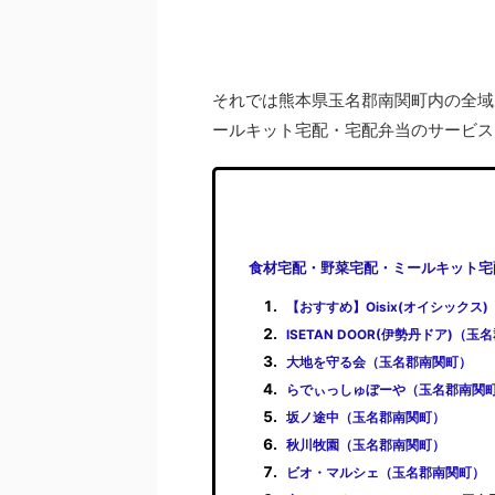
それでは熊本県玉名郡南関町内の全域
ールキット宅配・宅配弁当のサービス
食材宅配・野菜宅配・ミールキット宅
【おすすめ】Oisix(オイシックス
ISETAN DOOR(伊勢丹ドア)（
大地を守る会（玉名郡南関町）
らでぃっしゅぼーや（玉名郡南関
坂ノ途中（玉名郡南関町）
秋川牧園（玉名郡南関町）
ビオ・マルシェ（玉名郡南関町）