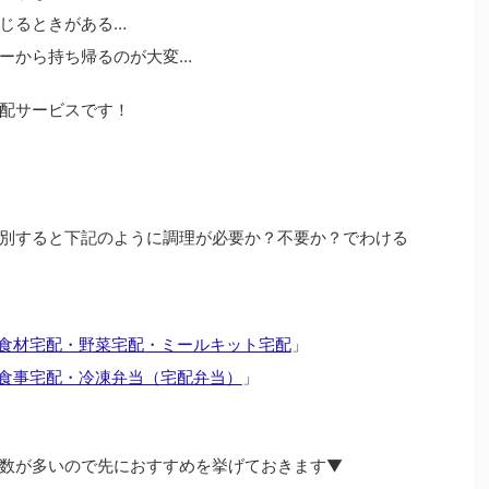
じるときがある…
ーから持ち帰るのが大変…
配サービスです！
別すると下記のように調理が必要か？不要か？でわける
食材宅配・野菜宅配・ミールキット宅配
」
食事宅配・冷凍弁当（宅配弁当）
」
数が多いので先におすすめを挙げておきます▼