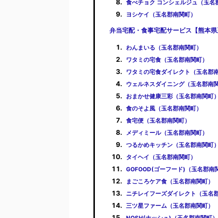
食べチョク コンシェルジュ（玉名
ヨシケイ（玉名郡南関町）
弁当宅配・食事宅配サービス【熊本県
わんまいる（玉名郡南関町）
ワタミの宅食（玉名郡南関町）
ワタミの宅食ダイレクト（玉名郡
ウェルネスダイニング（玉名郡南
おまかせ健康三彩（玉名郡南関町
食のそよ風（玉名郡南関町）
食宅便（玉名郡南関町）
メディミール（玉名郡南関町）
つるかめキッチン（玉名郡南関町
タイヘイ（玉名郡南関町）
GOFOOD(ゴーフード)（玉名郡南
まごころケア食（玉名郡南関町）
ニチレイフーズダイレクト（玉名
三ツ星ファーム（玉名郡南関町）
NOSH(ナッシュ)（玉名郡南関町）