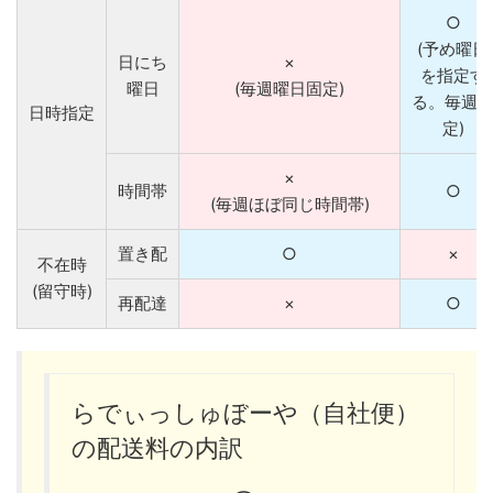
○
(予め曜日
日にち
×
を指定す
曜日
(毎週曜日固定)
る。毎週
日時指定
定)
×
時間帯
○
(毎週ほぼ同じ時間帯)
置き配
○
×
不在時
(留守時)
再配達
×
○
らでぃっしゅぼーや（自社便）
の配送料の内訳