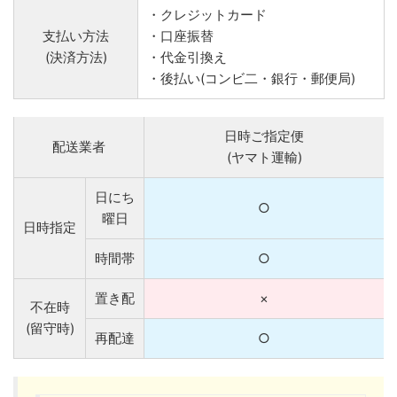
・クレジットカード
支払い方法
・口座振替
(決済方法)
・代金引換え
・後払い(コンビ二・銀行・郵便局)
日時ご指定便
配送業者
(ヤマト運輸)
日にち
○
曜日
日時指定
時間帯
○
置き配
×
不在時
(留守時)
再配達
○