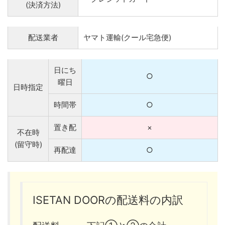
(決済方法)
配送業者
ヤマト運輸(クール宅急便)
日にち
○
曜日
日時指定
時間帯
○
置き配
×
不在時
(留守時)
再配達
○
ISETAN DOORの配送料の内訳