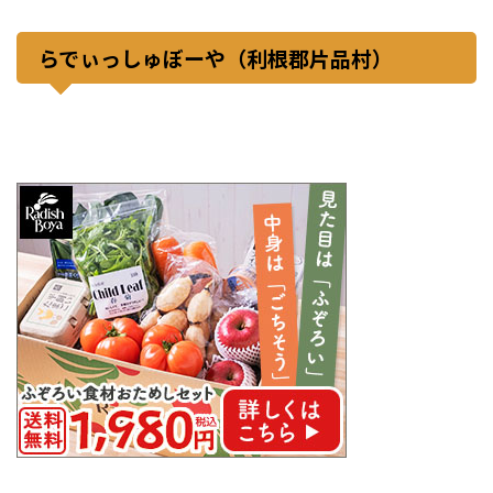
らでぃっしゅぼーや（利根郡片品村）