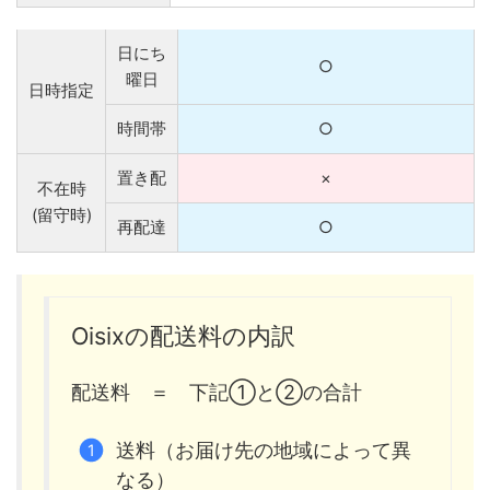
日にち
○
曜日
日時指定
時間帯
○
置き配
×
不在時
(留守時)
再配達
○
Oisixの配送料の内訳
配送料 ＝ 下記①と②の合計
送料（お届け先の地域によって異
なる）