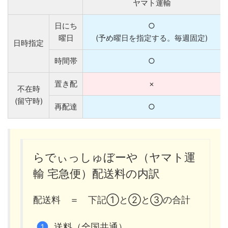
ヤマト運輸
日にち
○
曜日
(予め曜日を指定する。毎週固定)
日時指定
時間帯
○
置き配
×
不在時
(留守時)
再配達
○
らでぃっしゅぼーや（ヤマト運
輸 宅急便）配送料の内訳
配送料 ＝ 下記①と②と③の合計
送料（全国共通）