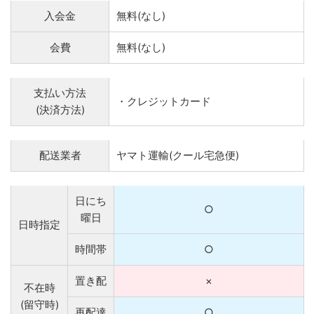
入会金
無料(なし)
会費
無料(なし)
支払い方法
・クレジットカード
(決済方法)
配送業者
ヤマト運輸(クール宅急便)
日にち
○
曜日
日時指定
時間帯
○
置き配
×
不在時
(留守時)
再配達
○