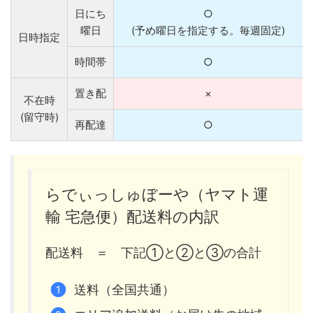
日にち
○
曜日
(予め曜日を指定する。毎週固定)
日時指定
時間帯
○
置き配
×
不在時
(留守時)
再配達
○
らでぃっしゅぼーや（ヤマト運
輸 宅急便）配送料の内訳
配送料 ＝ 下記①と②と③の合計
送料（全国共通）