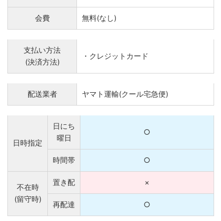
会費
無料(なし)
支払い方法
・クレジットカード
(決済方法)
配送業者
ヤマト運輸(クール宅急便)
日にち
○
曜日
日時指定
時間帯
○
置き配
×
不在時
(留守時)
再配達
○