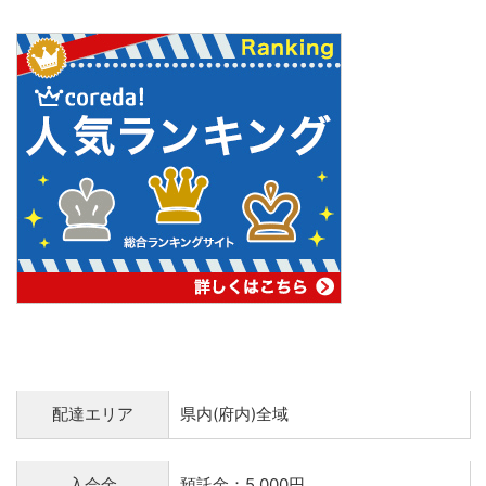
配達エリア
県内(府内)全域
入会金
預託金：5,000円