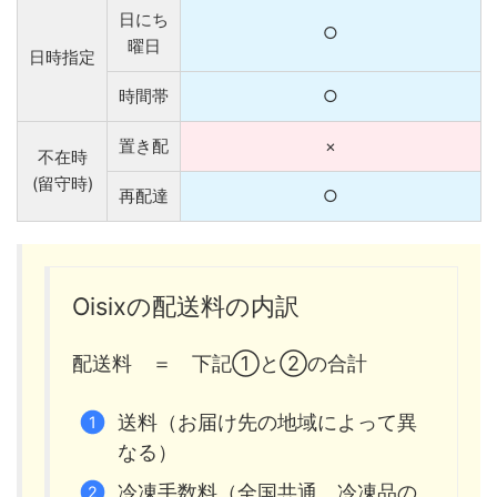
日にち
○
曜日
日時指定
時間帯
○
置き配
×
不在時
(留守時)
再配達
○
Oisixの配送料の内訳
配送料 ＝ 下記①と②の合計
送料（お届け先の地域によって異
なる）
冷凍手数料（全国共通。冷凍品の