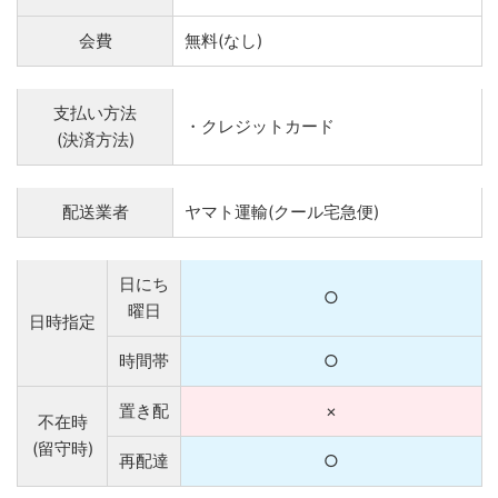
会費
無料(なし)
支払い方法
・クレジットカード
(決済方法)
配送業者
ヤマト運輸(クール宅急便)
日にち
○
曜日
日時指定
時間帯
○
置き配
×
不在時
(留守時)
再配達
○