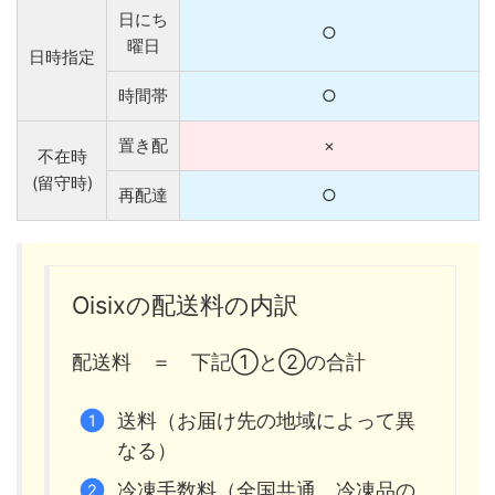
日にち
○
曜日
日時指定
時間帯
○
置き配
×
不在時
(留守時)
再配達
○
Oisixの配送料の内訳
配送料 ＝ 下記①と②の合計
送料（お届け先の地域によって異
なる）
冷凍手数料（全国共通。冷凍品の