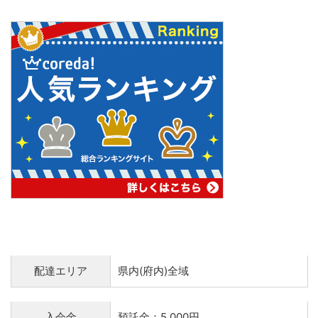
配達エリア
県内(府内)全域
入会金
預託金：5,000円