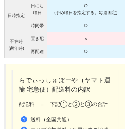
日にち
○
曜日
(予め曜日を指定する。毎週固定)
日時指定
時間帯
○
置き配
×
不在時
(留守時)
再配達
○
らでぃっしゅぼーや（ヤマト運
輸 宅急便）配送料の内訳
配送料 ＝ 下記①と②と③の合計
送料（全国共通）