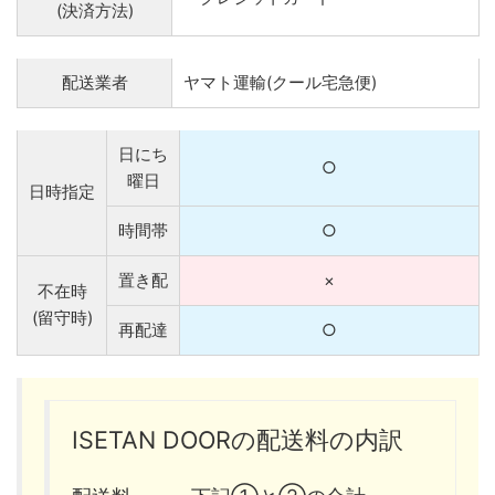
(決済方法)
配送業者
ヤマト運輸(クール宅急便)
日にち
○
曜日
日時指定
時間帯
○
置き配
×
不在時
(留守時)
再配達
○
ISETAN DOORの配送料の内訳