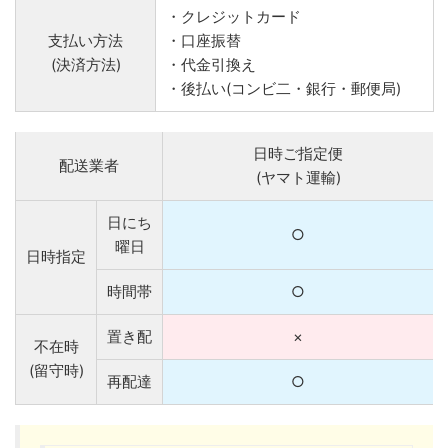
・クレジットカード
支払い方法
・口座振替
(決済方法)
・代金引換え
・後払い(コンビ二・銀行・郵便局)
日時ご指定便
配送業者
(ヤマト運輸)
日にち
○
曜日
日時指定
時間帯
○
置き配
×
不在時
(留守時)
再配達
○