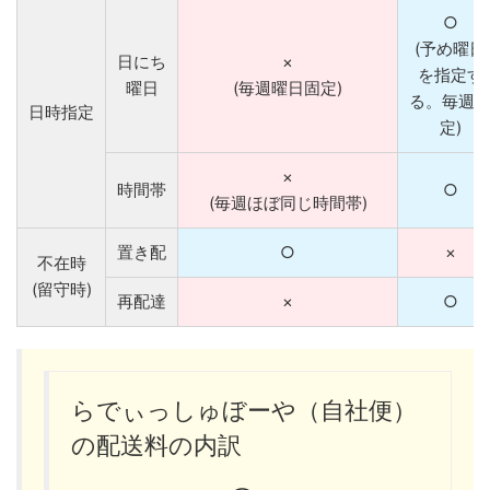
○
(予め曜日
日にち
×
を指定す
曜日
(毎週曜日固定)
る。毎週
日時指定
定)
×
時間帯
○
(毎週ほぼ同じ時間帯)
置き配
○
×
不在時
(留守時)
再配達
×
○
らでぃっしゅぼーや（自社便）
の配送料の内訳