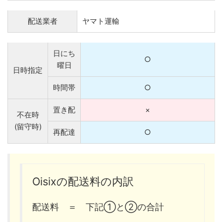
配送業者
ヤマト運輸
日にち
○
曜日
日時指定
時間帯
○
置き配
×
不在時
(留守時)
再配達
○
Oisixの配送料の内訳
配送料 ＝ 下記①と②の合計