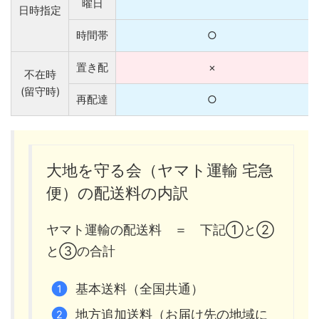
曜日
日時指定
時間帯
○
置き配
×
不在時
(留守時)
再配達
○
大地を守る会（ヤマト運輸 宅急
便）の配送料の内訳
ヤマト運輸の配送料 ＝ 下記①と②
と③の合計
基本送料（全国共通）
地方追加送料（お届け先の地域に