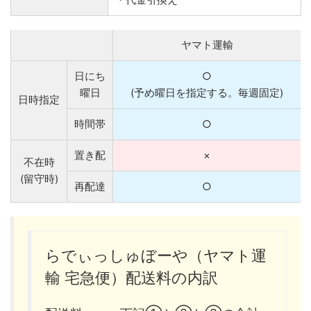
ヤマト運輸
日にち
○
曜日
(予め曜日を指定する。毎週固定)
日時指定
時間帯
○
置き配
×
不在時
(留守時)
再配達
○
らでぃっしゅぼーや（ヤマト運
輸 宅急便）配送料の内訳