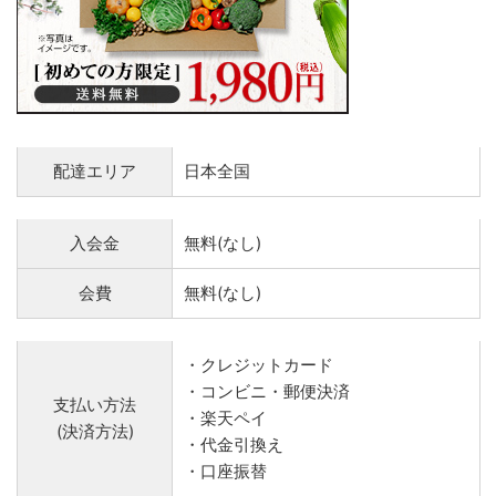
配達エリア
日本全国
入会金
無料(なし)
会費
無料(なし)
・クレジットカード
・コンビニ・郵便決済
支払い方法
・楽天ペイ
(決済方法)
・代金引換え
・口座振替