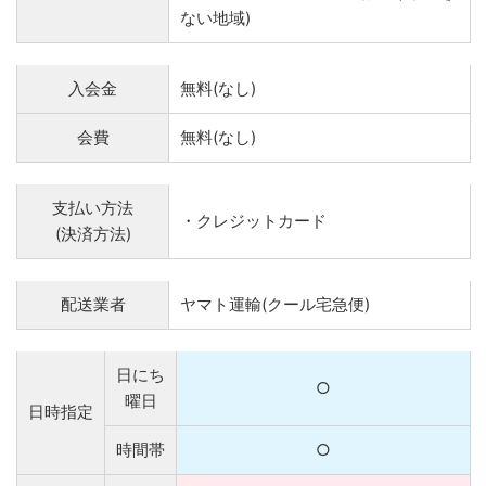
ない地域)
入会金
無料(なし)
会費
無料(なし)
支払い方法
・クレジットカード
(決済方法)
配送業者
ヤマト運輸(クール宅急便)
日にち
○
曜日
日時指定
時間帯
○