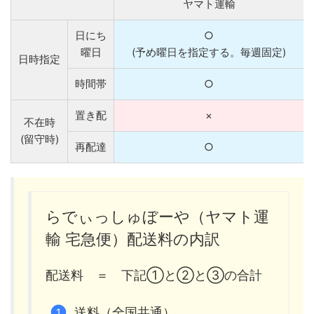
ヤマト運輸
日にち
○
曜日
(予め曜日を指定する。毎週固定)
日時指定
時間帯
○
置き配
×
不在時
(留守時)
再配達
○
らでぃっしゅぼーや（ヤマト運
輸 宅急便）配送料の内訳
配送料 ＝ 下記①と②と③の合計
送料（全国共通）