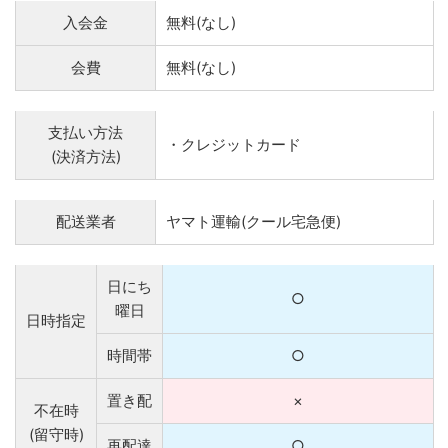
入会金
無料(なし)
会費
無料(なし)
支払い方法
・クレジットカード
(決済方法)
配送業者
ヤマト運輸(クール宅急便)
日にち
○
曜日
日時指定
時間帯
○
置き配
×
不在時
(留守時)
再配達
○