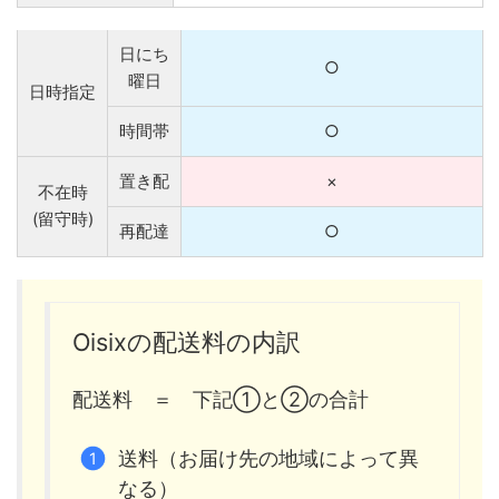
日にち
○
曜日
日時指定
時間帯
○
置き配
×
不在時
(留守時)
再配達
○
Oisixの配送料の内訳
配送料 ＝ 下記①と②の合計
送料（お届け先の地域によって異
なる）