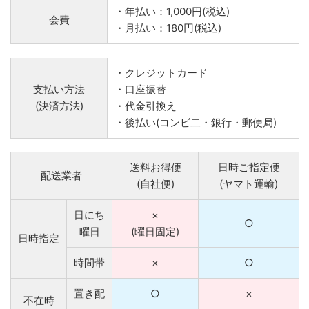
・年払い：1,000円(税込)
会費
・月払い：180円(税込)
・クレジットカード
支払い方法
・口座振替
(決済方法)
・代金引換え
・後払い(コンビ二・銀行・郵便局)
送料お得便
日時ご指定便
配送業者
(自社便)
(ヤマト運輸)
日にち
×
○
曜日
(曜日固定)
日時指定
時間帯
×
○
置き配
○
×
不在時