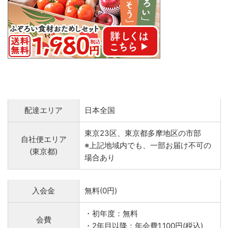
配達エリア
日本全国
東京23区、東京都多摩地区の市部
自社便エリア
※上記地域内でも、一部お届け不可の
(東京都)
場合あり
入会金
無料(0円)
・初年度：無料
会費
・2年目以降：年会費1,100円(税込)