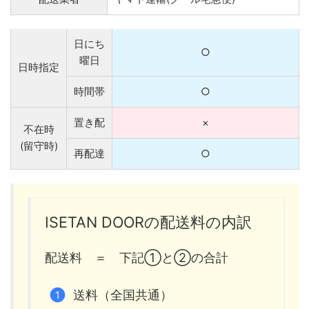
日にち
○
曜日
日時指定
時間帯
○
置き配
×
不在時
(留守時)
再配達
○
ISETAN DOORの配送料の内訳
配送料 ＝ 下記①と②の合計
送料（全国共通）