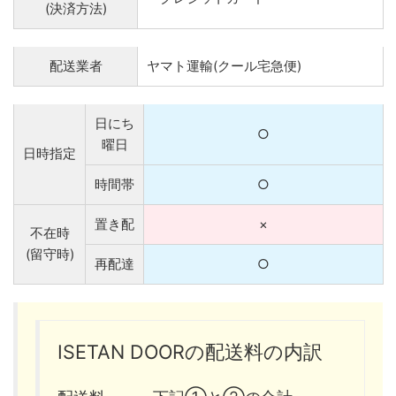
(決済方法)
配送業者
ヤマト運輸(クール宅急便)
日にち
○
曜日
日時指定
時間帯
○
置き配
×
不在時
(留守時)
再配達
○
ISETAN DOORの配送料の内訳