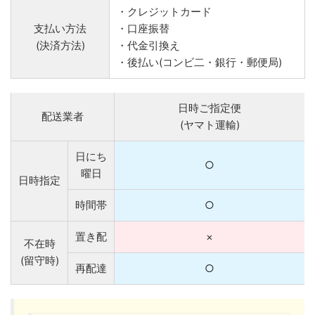
・クレジットカード
支払い方法
・口座振替
(決済方法)
・代金引換え
・後払い(コンビ二・銀行・郵便局)
日時ご指定便
配送業者
(ヤマト運輸)
日にち
○
曜日
日時指定
時間帯
○
置き配
×
不在時
(留守時)
再配達
○