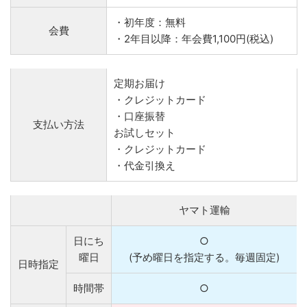
・初年度：無料
会費
・2年目以降：年会費1,100円(税込)
定期お届け
・クレジットカード
・口座振替
支払い方法
お試しセット
・クレジットカード
・代金引換え
ヤマト運輸
日にち
○
曜日
(予め曜日を指定する。毎週固定)
日時指定
時間帯
○