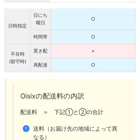
日にち
○
曜日
日時指定
時間帯
○
置き配
×
不在時
(留守時)
再配達
○
Oisixの配送料の内訳
配送料 ＝ 下記①と②の合計
送料（お届け先の地域によって異
なる）