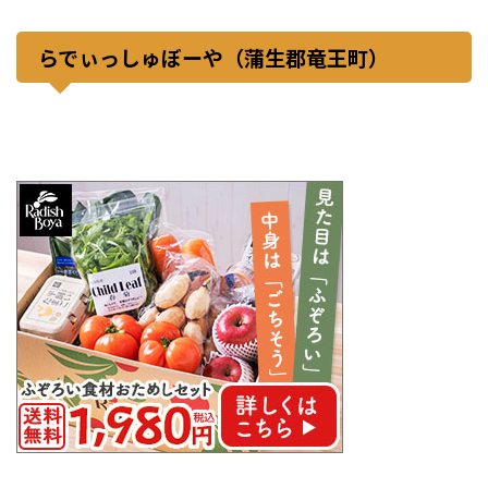
らでぃっしゅぼーや（蒲生郡竜王町）