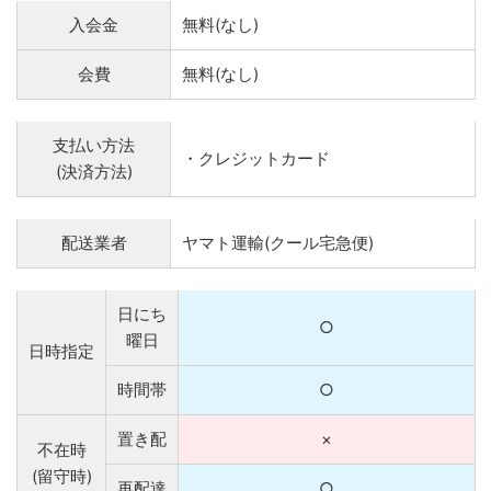
入会金
無料(なし)
会費
無料(なし)
支払い方法
・クレジットカード
(決済方法)
配送業者
ヤマト運輸(クール宅急便)
日にち
○
曜日
日時指定
時間帯
○
置き配
×
不在時
(留守時)
再配達
○