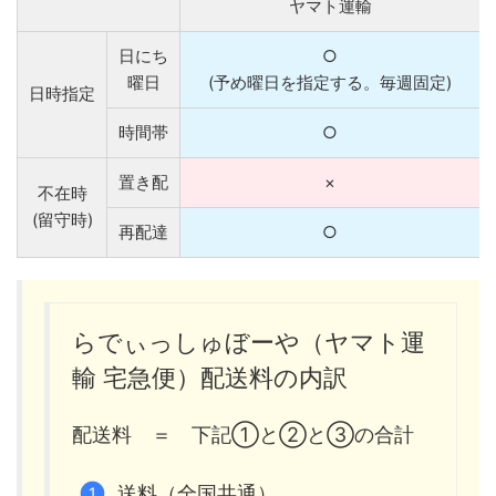
ヤマト運輸
日にち
○
曜日
(予め曜日を指定する。毎週固定)
日時指定
時間帯
○
置き配
×
不在時
(留守時)
再配達
○
らでぃっしゅぼーや（ヤマト運
輸 宅急便）配送料の内訳
配送料 ＝ 下記①と②と③の合計
送料（全国共通）