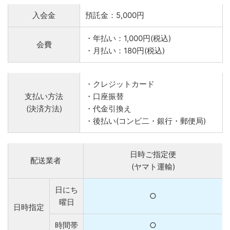
入会金
預託金：5,000円
・年払い：1,000円(税込)
会費
・月払い：180円(税込)
・クレジットカード
支払い方法
・口座振替
(決済方法)
・代金引換え
・後払い(コンビ二・銀行・郵便局)
日時ご指定便
配送業者
(ヤマト運輸)
日にち
○
曜日
日時指定
時間帯
○