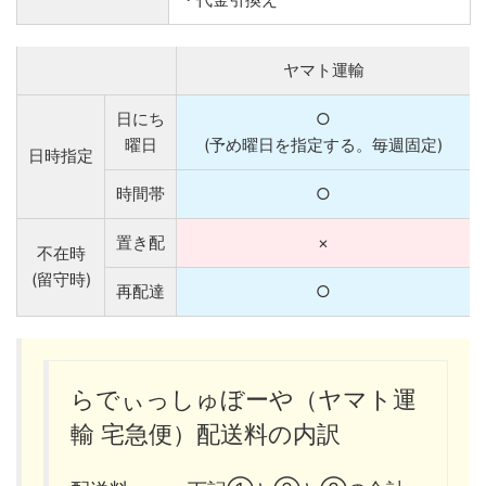
ヤマト運輸
日にち
○
曜日
(予め曜日を指定する。毎週固定)
日時指定
時間帯
○
置き配
×
不在時
(留守時)
再配達
○
らでぃっしゅぼーや（ヤマト運
輸 宅急便）配送料の内訳