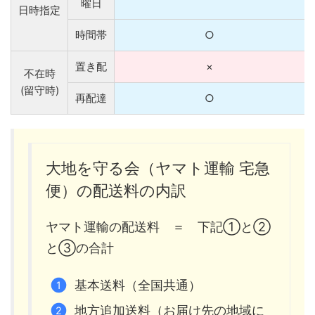
曜日
日時指定
時間帯
○
置き配
×
不在時
(留守時)
再配達
○
大地を守る会（ヤマト運輸 宅急
便）の配送料の内訳
ヤマト運輸の配送料 ＝ 下記①と②
と③の合計
基本送料（全国共通）
地方追加送料（お届け先の地域に