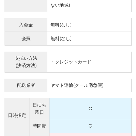
ない地域)
入会金
無料(なし)
会費
無料(なし)
支払い方法
・クレジットカード
(決済方法)
配送業者
ヤマト運輸(クール宅急便)
日にち
○
曜日
日時指定
時間帯
○