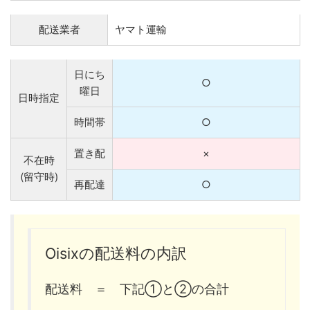
配送業者
ヤマト運輸
日にち
○
曜日
日時指定
時間帯
○
置き配
×
不在時
(留守時)
再配達
○
Oisixの配送料の内訳
配送料 ＝ 下記①と②の合計