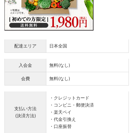
配達エリア
日本全国
入会金
無料(なし)
会費
無料(なし)
・クレジットカード
・コンビニ・郵便決済
支払い方法
・楽天ペイ
(決済方法)
・代金引換え
・口座振替