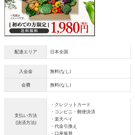
配達エリア
日本全国
入会金
無料(なし)
会費
無料(なし)
・クレジットカード
・コンビニ・郵便決済
支払い方法
・楽天ペイ
(決済方法)
・代金引換え
・口座振替