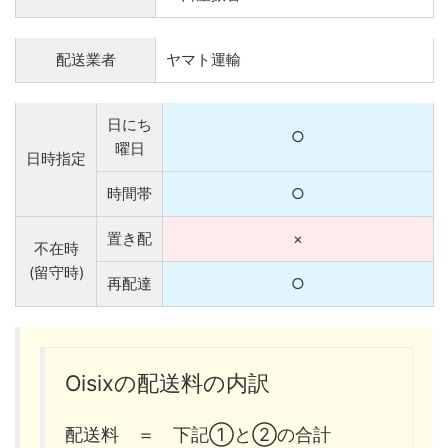
配送業者
ヤマト運輸
日にち
○
曜日
日時指定
時間帯
○
置き配
×
不在時
(留守時)
再配達
○
Oisixの配送料の内訳
配送料 ＝ 下記①と②の合計