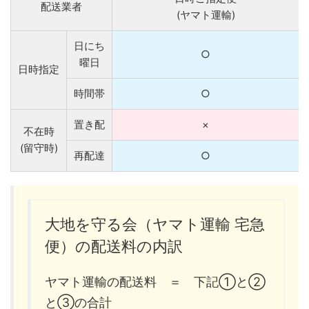
配送業者
(ヤマト運輸)
日にち
○
曜日
日時指定
時間帯
○
置き配
×
不在時
(留守時)
再配達
○
大地を守る会（ヤマト運輸 宅急
便）の配送料の内訳
ヤマト運輸の配送料 ＝ 下記①と②
と③の合計