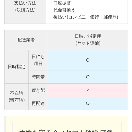
支払い方法
・口座振替
(決済方法)
・代金引換え
・後払い(コンビ二・銀行・郵便局)
日時ご指定便
配送業者
(ヤマト運輸)
日にち
○
曜日
日時指定
時間帯
○
置き配
×
不在時
(留守時)
再配達
○