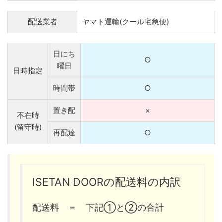
配送業者
ヤマト運輸(クール宅急便)
日にち
○
曜日
日時指定
時間帯
○
置き配
×
不在時
(留守時)
再配達
○
ISETAN DOORの配送料の内訳
配送料 ＝ 下記①と②の合計