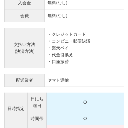
入会金
無料(なし)
会費
無料(なし)
・クレジットカード
・コンビニ・郵便決済
支払い方法
・楽天ペイ
(決済方法)
・代金引換え
・口座振替
配送業者
ヤマト運輸
日にち
○
曜日
日時指定
時間帯
○