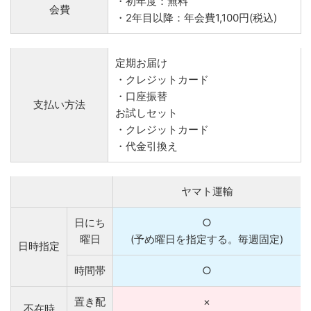
・初年度：無料
会費
・2年目以降：年会費1,100円(税込)
定期お届け
・クレジットカード
・口座振替
支払い方法
お試しセット
・クレジットカード
・代金引換え
ヤマト運輸
日にち
○
曜日
(予め曜日を指定する。毎週固定)
日時指定
時間帯
○
置き配
×
不在時