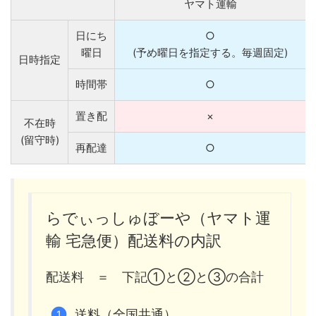
ヤマト運輸
日にち
○
曜日
(予め曜日を指定する。毎週固定)
日時指定
時間帯
○
置き配
×
不在時
(留守時)
再配達
○
らでぃっしゅぼーや（ヤマト運
輸 宅急便）配送料の内訳
配送料 ＝ 下記①と②と③の合計
送料（全国共通）