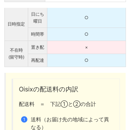
日にち
○
曜日
日時指定
時間帯
○
置き配
×
不在時
(留守時)
再配達
○
Oisixの配送料の内訳
配送料 ＝ 下記①と②の合計
送料（お届け先の地域によって異
なる）