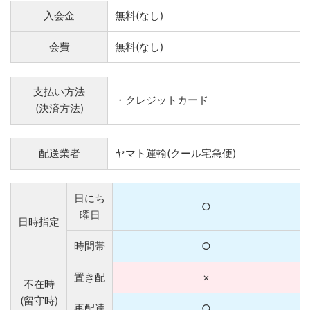
入会金
無料(なし)
会費
無料(なし)
支払い方法
・クレジットカード
(決済方法)
配送業者
ヤマト運輸(クール宅急便)
日にち
○
曜日
日時指定
時間帯
○
置き配
×
不在時
(留守時)
再配達
○