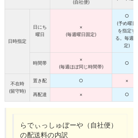
(自社便)
○
(予め曜日
日にち
×
を指定す
曜日
(毎週曜日固定)
る。毎週
日時指定
定)
×
時間帯
○
(毎週ほぼ同じ時間帯)
置き配
○
×
不在時
(留守時)
再配達
×
○
らでぃっしゅぼーや（自社便）
の配送料の内訳