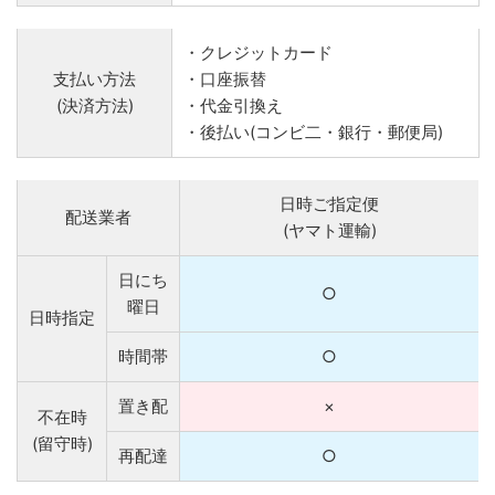
・クレジットカード
支払い方法
・口座振替
(決済方法)
・代金引換え
・後払い(コンビ二・銀行・郵便局)
日時ご指定便
配送業者
(ヤマト運輸)
日にち
○
曜日
日時指定
時間帯
○
置き配
×
不在時
(留守時)
再配達
○