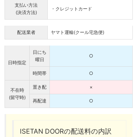
支払い方法
・クレジットカード
(決済方法)
配送業者
ヤマト運輸(クール宅急便)
日にち
○
曜日
日時指定
時間帯
○
置き配
×
不在時
(留守時)
再配達
○
ISETAN DOORの配送料の内訳