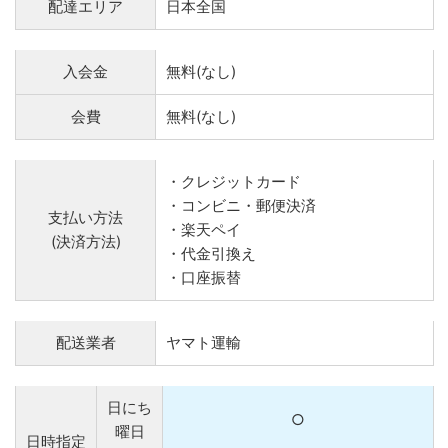
配達エリア
日本全国
入会金
無料(なし)
会費
無料(なし)
・クレジットカード
・コンビニ・郵便決済
支払い方法
・楽天ペイ
(決済方法)
・代金引換え
・口座振替
配送業者
ヤマト運輸
日にち
○
曜日
日時指定