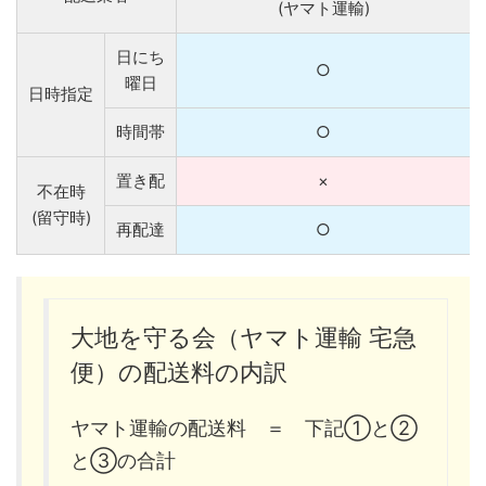
(ヤマト運輸)
日にち
○
曜日
日時指定
時間帯
○
置き配
×
不在時
(留守時)
再配達
○
大地を守る会（ヤマト運輸 宅急
便）の配送料の内訳
ヤマト運輸の配送料 ＝ 下記①と②
と③の合計