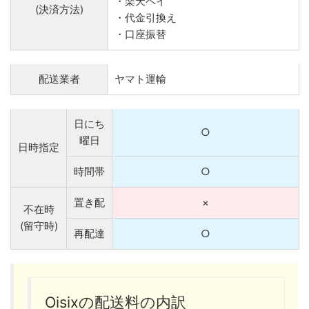
・楽天ペイ
(決済方法)
・代金引換え
・口座振替
配送業者
ヤマト運輸
日にち
○
曜日
日時指定
時間帯
○
置き配
×
不在時
(留守時)
再配達
○
Oisixの配送料の内訳