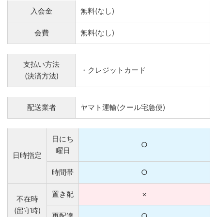
入会金
無料(なし)
会費
無料(なし)
支払い方法
・クレジットカード
(決済方法)
配送業者
ヤマト運輸(クール宅急便)
日にち
○
曜日
日時指定
時間帯
○
置き配
×
不在時
(留守時)
再配達
○