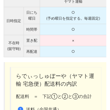
ヤマト運輸
日にち
○
曜日
(予め曜日を指定する。毎週固定)
日時指定
時間帯
○
置き配
×
不在時
(留守時)
再配達
○
らでぃっしゅぼーや（ヤマト運
輸 宅急便）配送料の内訳
配送料 ＝ 下記①と②と③の合計
送料（全国共通）