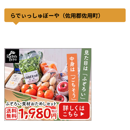
らでぃっしゅぼーや（佐用郡佐用町）