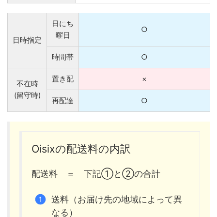
日にち
○
曜日
日時指定
時間帯
○
置き配
×
不在時
(留守時)
再配達
○
Oisixの配送料の内訳
配送料 ＝ 下記①と②の合計
送料（お届け先の地域によって異
なる）