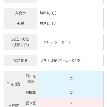
入会金
無料(なし)
会費
無料(なし)
支払い方法
・クレジットカード
(決済方法)
配送業者
ヤマト運輸(クール宅急便)
日にち
○
曜日
日時指定
時間帯
○
置き配
×
不在時