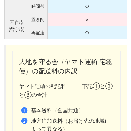
時間帯
○
置き配
×
不在時
(留守時)
再配達
○
大地を守る会（ヤマト運輸 宅急
便）の配送料の内訳
ヤマト運輸の配送料 ＝ 下記①と②
と③の合計
基本送料（全国共通）
地方追加送料（お届け先の地域に
よって異なる）