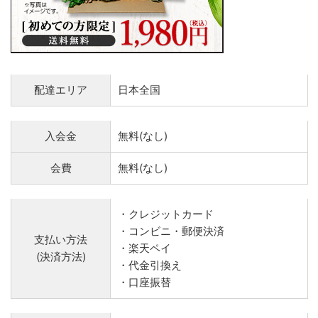
配達エリア
日本全国
入会金
無料(なし)
会費
無料(なし)
・クレジットカード
・コンビニ・郵便決済
支払い方法
・楽天ペイ
(決済方法)
・代金引換え
・口座振替