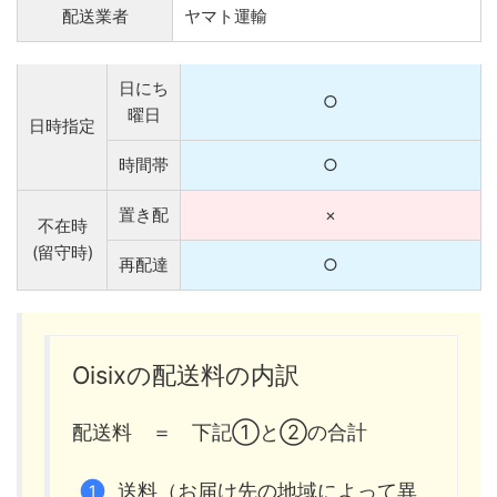
配送業者
ヤマト運輸
日にち
○
曜日
日時指定
時間帯
○
置き配
×
不在時
(留守時)
再配達
○
Oisixの配送料の内訳
配送料 ＝ 下記①と②の合計
送料（お届け先の地域によって異