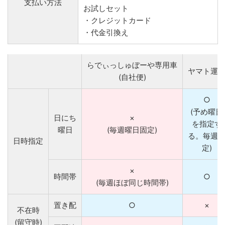
支払い方法
お試しセット
・クレジットカード
・代金引換え
らでぃっしゅぼーや専用車
ヤマト運
(自社便)
○
(予め曜日
日にち
×
を指定す
曜日
(毎週曜日固定)
る。毎週
日時指定
定)
×
時間帯
○
(毎週ほぼ同じ時間帯)
置き配
○
×
不在時
(留守時)