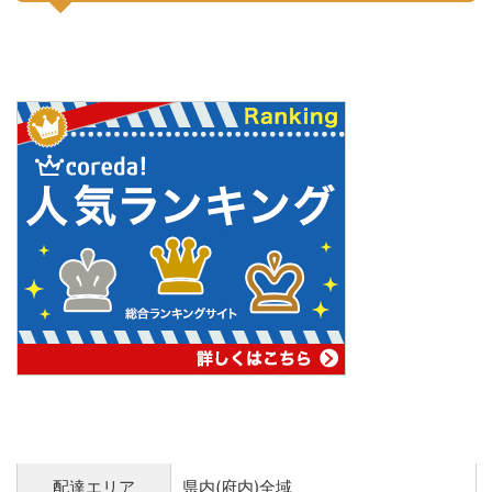
配達エリア
県内(府内)全域