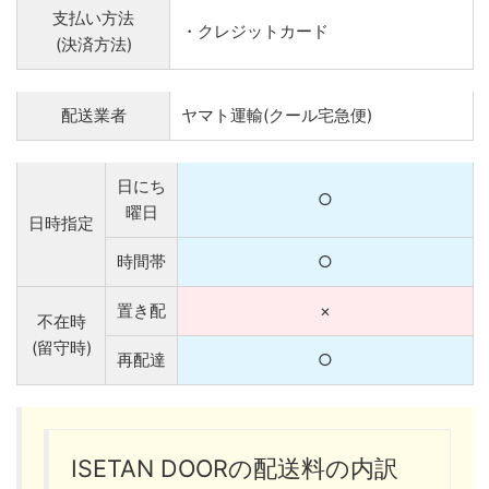
支払い方法
・クレジットカード
(決済方法)
配送業者
ヤマト運輸(クール宅急便)
日にち
○
曜日
日時指定
時間帯
○
置き配
×
不在時
(留守時)
再配達
○
ISETAN DOORの配送料の内訳