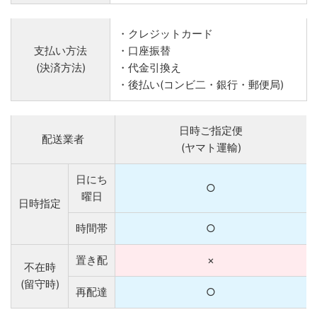
・クレジットカード
支払い方法
・口座振替
(決済方法)
・代金引換え
・後払い(コンビ二・銀行・郵便局)
日時ご指定便
配送業者
(ヤマト運輸)
日にち
○
曜日
日時指定
時間帯
○
置き配
×
不在時
(留守時)
再配達
○