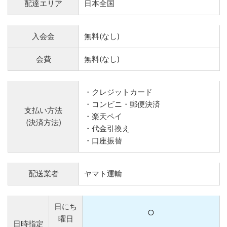
配達エリア
日本全国
入会金
無料(なし)
会費
無料(なし)
・クレジットカード
・コンビニ・郵便決済
支払い方法
・楽天ペイ
(決済方法)
・代金引換え
・口座振替
配送業者
ヤマト運輸
日にち
○
曜日
日時指定