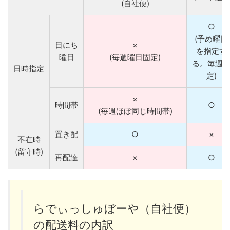
(自社便)
○
(予め曜日
日にち
×
を指定す
曜日
(毎週曜日固定)
る。毎週
日時指定
定)
×
時間帯
○
(毎週ほぼ同じ時間帯)
置き配
○
×
不在時
(留守時)
再配達
×
○
らでぃっしゅぼーや（自社便）
の配送料の内訳