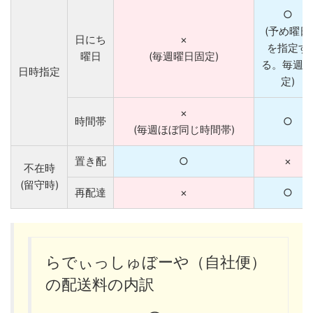
○
(予め曜日
日にち
×
を指定す
曜日
(毎週曜日固定)
る。毎週
日時指定
定)
×
時間帯
○
(毎週ほぼ同じ時間帯)
置き配
○
×
不在時
(留守時)
再配達
×
○
らでぃっしゅぼーや（自社便）
の配送料の内訳