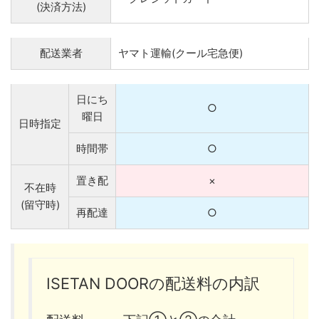
(決済方法)
配送業者
ヤマト運輸(クール宅急便)
日にち
○
曜日
日時指定
時間帯
○
置き配
×
不在時
(留守時)
再配達
○
ISETAN DOORの配送料の内訳