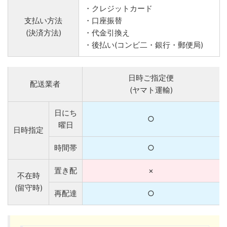
・クレジットカード
支払い方法
・口座振替
(決済方法)
・代金引換え
・後払い(コンビ二・銀行・郵便局)
日時ご指定便
配送業者
(ヤマト運輸)
日にち
○
曜日
日時指定
時間帯
○
置き配
×
不在時
(留守時)
再配達
○