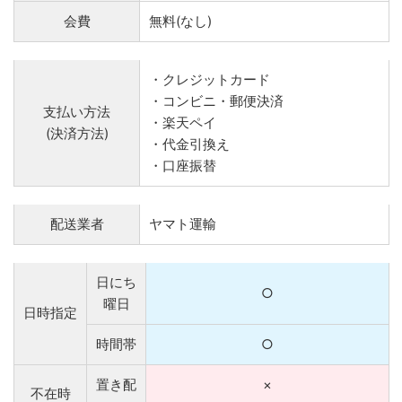
会費
無料(なし)
・クレジットカード
・コンビニ・郵便決済
支払い方法
・楽天ペイ
(決済方法)
・代金引換え
・口座振替
配送業者
ヤマト運輸
日にち
○
曜日
日時指定
時間帯
○
置き配
×
不在時