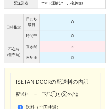
配送業者
ヤマト運輸(クール宅急便)
日にち
○
曜日
日時指定
時間帯
○
置き配
×
不在時
(留守時)
再配達
○
ISETAN DOORの配送料の内訳
配送料 ＝ 下記①と②の合計
送料（全国共通）