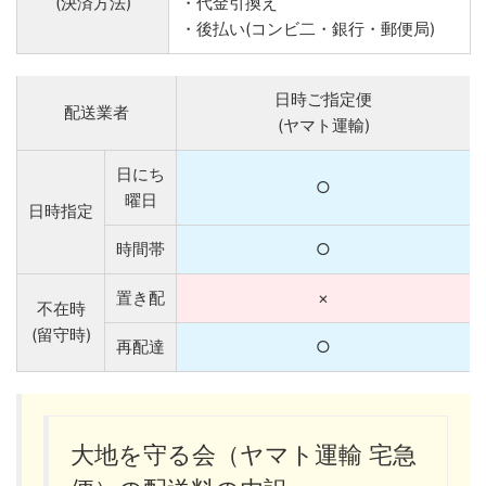
(決済方法)
・代金引換え
・後払い(コンビ二・銀行・郵便局)
日時ご指定便
配送業者
(ヤマト運輸)
日にち
○
曜日
日時指定
時間帯
○
置き配
×
不在時
(留守時)
再配達
○
大地を守る会（ヤマト運輸 宅急