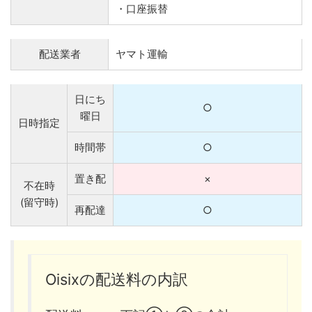
・口座振替
配送業者
ヤマト運輸
日にち
○
曜日
日時指定
時間帯
○
置き配
×
不在時
(留守時)
再配達
○
Oisixの配送料の内訳