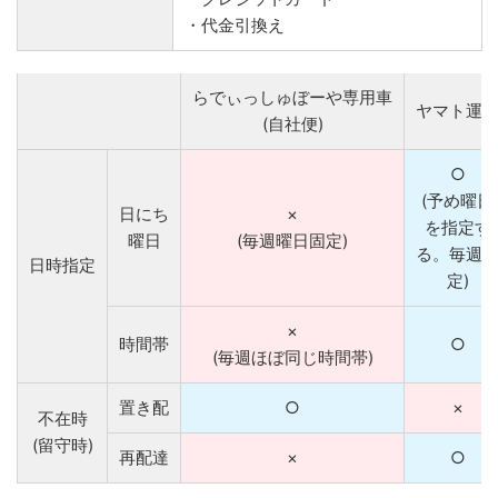
・代金引換え
らでぃっしゅぼーや専用車
ヤマト運
(自社便)
○
(予め曜日
日にち
×
を指定す
曜日
(毎週曜日固定)
る。毎週
日時指定
定)
×
時間帯
○
(毎週ほぼ同じ時間帯)
置き配
○
×
不在時
(留守時)
再配達
×
○