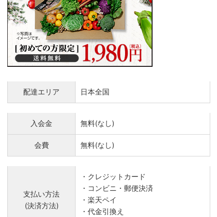
配達エリア
日本全国
入会金
無料(なし)
会費
無料(なし)
・クレジットカード
・コンビニ・郵便決済
支払い方法
・楽天ペイ
(決済方法)
・代金引換え