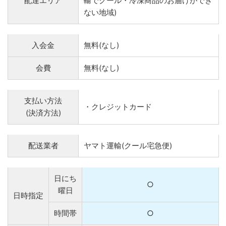
配達エリア
輸でクール・冷凍商品のお届けができ
ない地域)
入会金
無料(なし)
会費
無料(なし)
支払い方法
・クレジットカード
(決済方法)
配送業者
ヤマト運輸(クール宅急便)
日にち
○
曜日
日時指定
時間帯
○