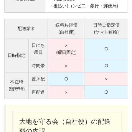
・後払い(コンビ二・銀行・郵便局)
送料お得便
日時ご指定便
配送業者
(自社便)
(ヤマト運輸)
日にち
×
○
曜日
(曜日固定)
日時指定
時間帯
×
○
置き配
○
×
不在時
(留守時)
再配達
×
○
大地を守る会（自社便）の配送
料の内訳