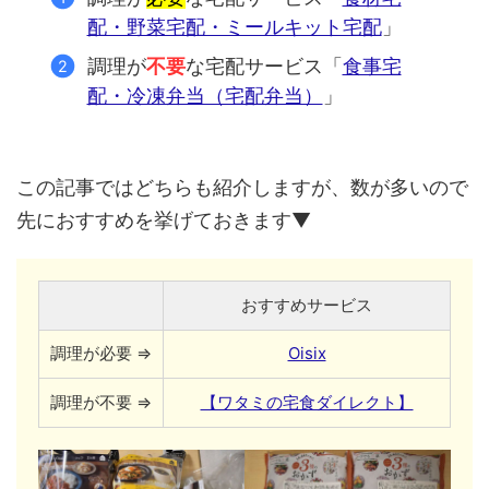
配・野菜宅配・ミールキット宅配
」
調理が
不要
な宅配サービス「
食事宅
配・冷凍弁当（宅配弁当）
」
この記事ではどちらも紹介しますが、数が多いので
先におすすめを挙げておきます▼
おすすめサービス
調理が必要 ⇒
Oisix
調理が不要 ⇒
【ワタミの宅食ダイレクト】