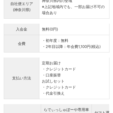
神奈川県内の全域
自社便エリア
※上記地域内でも、一部お届け不可の
(神奈川県)
場合あり
入会金
無料(0円)
・初年度：無料
会費
・2年目以降：年会費1,100円(税込)
定期お届け
・クレジットカード
・口座振替
支払い方法
お試しセット
・クレジットカード
・代金引換え
らでぃっしゅぼーや専用車
ヤマト運