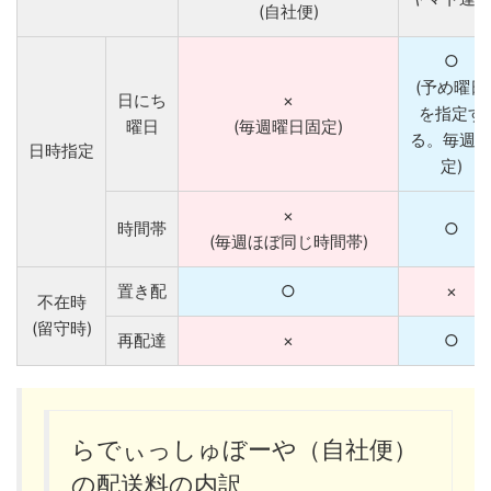
(自社便)
○
(予め曜日
日にち
×
を指定す
曜日
(毎週曜日固定)
る。毎週
日時指定
定)
×
時間帯
○
(毎週ほぼ同じ時間帯)
置き配
○
×
不在時
(留守時)
再配達
×
○
らでぃっしゅぼーや（自社便）
の配送料の内訳