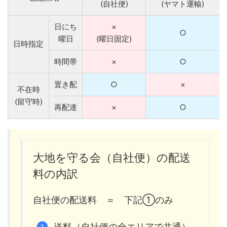
(自社便)
(ヤマト運輸)
日にち
×
○
曜日
(曜日固定)
日時指定
時間帯
×
○
置き配
○
×
不在時
(留守時)
再配達
×
○
大地を守る会（自社便）の配送
料の内訳
自社便の配送料 ＝ 下記①のみ
送料（自社便の全エリアで共通）