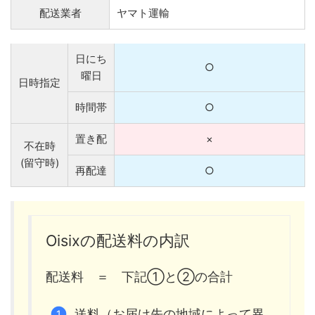
配送業者
ヤマト運輸
日にち
○
曜日
日時指定
時間帯
○
置き配
×
不在時
(留守時)
再配達
○
Oisixの配送料の内訳
配送料 ＝ 下記①と②の合計
送料（お届け先の地域によって異